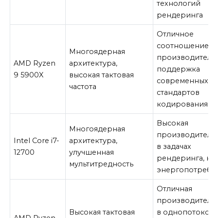
технологий
рендеринга
Отличное
соотношение ц
Многоядерная
производительн
AMD Ryzen
архитектура,
поддержка
9 5900X
высокая тактовая
современных
частота
стандартов
кодирования в
Высокая
Многоядерная
производитель
Intel Core i7-
архитектура,
в задачах
12700
улучшенная
рендеринга, ни
мультитредность
энергопотребл
Отличная
производитель
Высокая тактовая
в однопотоков