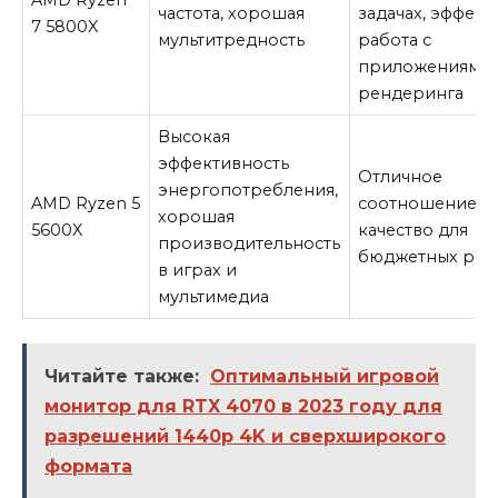
AMD Ryzen
частота, хорошая
задачах, эффект
7 5800X
мультитредность
работа с
приложениями 
рендеринга
Высокая
эффективность
Отличное
энергопотребления,
AMD Ryzen 5
соотношение ц
хорошая
5600X
качество для
производительность
бюджетных ре
в играх и
мультимедиа
Читайте также:
Оптимальный игровой
монитор для RTX 4070 в 2023 году для
разрешений 1440p 4K и сверхширокого
формата