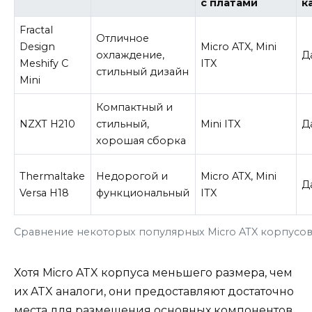
с платами
к
Fractal
Отличное
Design
Micro ATX, Mini
охлаждение,
Д
Meshify C
ITX
стильный дизайн
Mini
Компактный и
NZXT H210
стильный,
Mini ITX
Д
хорошая сборка
Thermaltake
Недорогой и
Micro ATX, Mini
Д
Versa H18
функциональный
ITX
Сравнение некоторых популярных Micro ATX корпусов
Хотя Micro ATX корпуса меньшего размера, чем
их ATX аналоги, они предоставляют достаточно
места для размещения основных компонентов