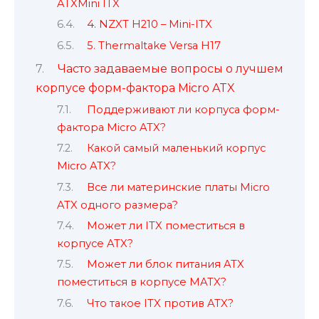
ATXMini ITX
4. NZXT H210 – Mini-ITX
5. Thermaltake Versa H17
Часто задаваемые вопросы о лучшем
корпусе форм-фактора Micro ATX
Поддерживают ли корпуса форм-
фактора Micro ATX?
Какой самый маленький корпус
Micro ATX?
Все ли материнские платы Micro
ATX одного размера?
Может ли ITX поместиться в
корпусе ATX?
Может ли блок питания ATX
поместиться в корпусе MATX?
Что такое ITX против ATX?