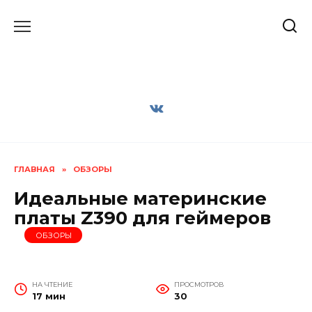
Перейти
к
содержанию
ГЛАВНАЯ
»
ОБЗОРЫ
Идеальные материнские
платы Z390 для геймеров
ОБЗОРЫ
НА ЧТЕНИЕ
ПРОСМОТРОВ
17 мин
30