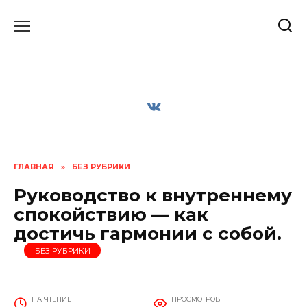
Перейти
к
содержанию
ГЛАВНАЯ
»
БЕЗ РУБРИКИ
Руководство к внутреннему
спокойствию — как
достичь гармонии с собой.
БЕЗ РУБРИКИ
НА ЧТЕНИЕ
ПРОСМОТРОВ