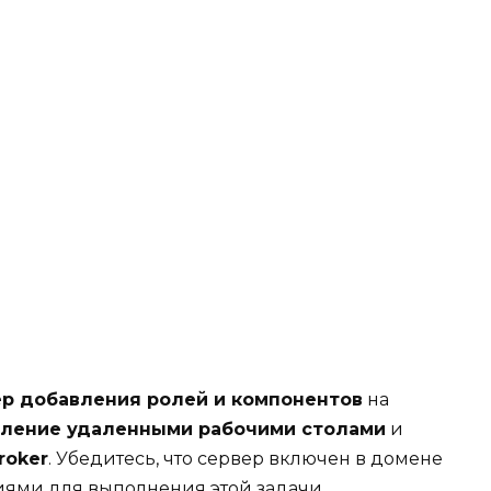
р добавления ролей и компонентов
на
вление удаленными рабочими столами
и
roker
. Убедитесь, что сервер включен в домене
ями для выполнения этой задачи.