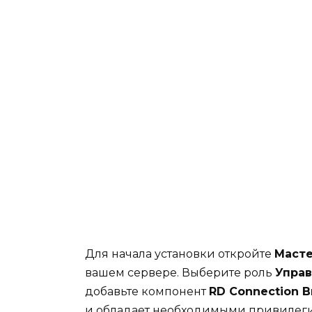
Для начала установки откройте
Масте
вашем сервере. Выберите роль
Упра
добавьте компонент
RD Connection B
и обладает необходимыми привилеги