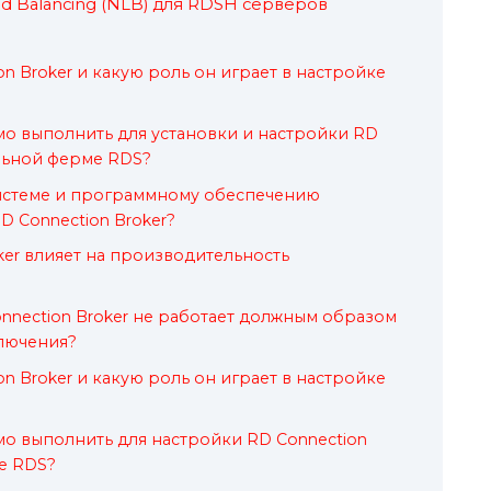
d Balancing (NLB) для RDSH серверов
on Broker и какую роль он играет в настройке
о выполнить для установки и настройки RD
альной ферме RDS?
системе и программному обеспечению
D Connection Broker?
ker влияет на производительность
onnection Broker не работает должным образом
лючения?
on Broker и какую роль он играет в настройке
о выполнить для настройки RD Connection
е RDS?