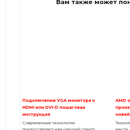
Вам также может по
Подключение VGA монитора к
AMD о
HDMI или DVI-D пошаговая
произ
инструкция
новей
Современные технологии
Технол
предоставляют нам широкий спектр
месте, 