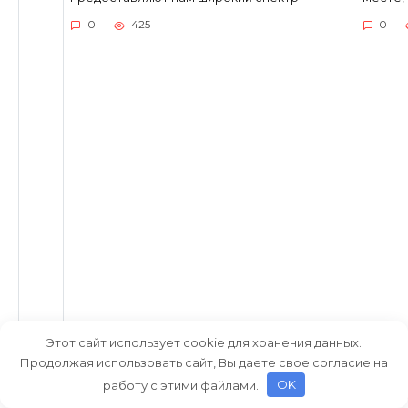
0
425
0
Этот сайт использует cookie для хранения данных.
Полное руководство по
Улучш
Продолжая использовать сайт, Вы даете свое согласие на
настройке и управлению
повыс
работу с этими файлами.
OK
разрешениями для общего
компь