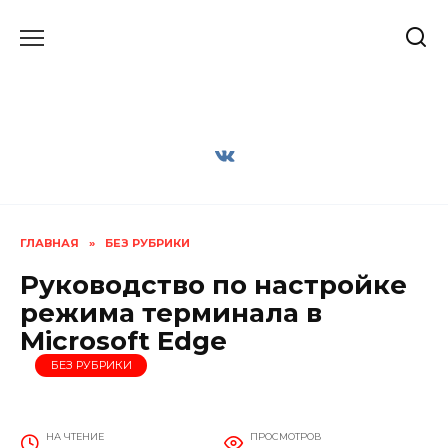
Перейти
к
содержанию
ГЛАВНАЯ
»
БЕЗ РУБРИКИ
Руководство по настройке
режима терминала в
Microsoft Edge
БЕЗ РУБРИКИ
НА ЧТЕНИЕ
ПРОСМОТРОВ