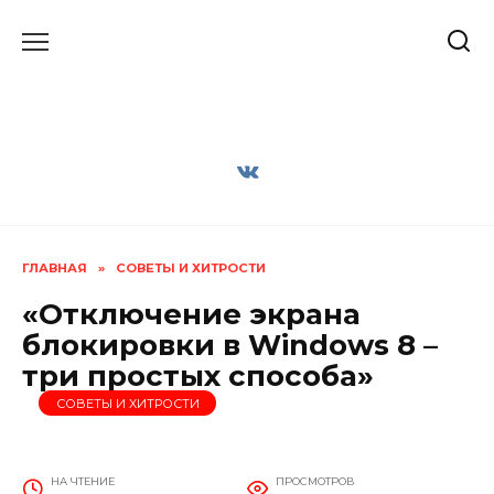
Перейти
к
содержанию
ГЛАВНАЯ
»
СОВЕТЫ И ХИТРОСТИ
«Отключение экрана
блокировки в Windows 8 –
три простых способа»
СОВЕТЫ И ХИТРОСТИ
НА ЧТЕНИЕ
ПРОСМОТРОВ