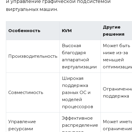
и управление графической подсистемой
виртуальных машин.
Другие
Особенность
KVM
решения
Высокая
Может быть
благодаря
ниже из-за
Производительность
аппаратной
меньшей
виртуализации
оптимизаци
Широкая
поддержка
Ограниченн
Совместимость
разных ОС и
поддержка
моделей
процессоров
Эффективное
Управление
Может имет
распределение
ресурсами
ограничени