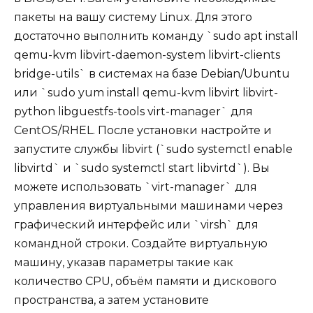
пакеты на вашу систему Linux. Для этого
достаточно выполнить команду `sudo apt install
qemu-kvm libvirt-daemon-system libvirt-clients
bridge-utils` в системах на базе Debian/Ubuntu
или `sudo yum install qemu-kvm libvirt libvirt-
python libguestfs-tools virt-manager` для
CentOS/RHEL. После установки настройте и
запустите службы libvirt (`sudo systemctl enable
libvirtd` и `sudo systemctl start libvirtd`). Вы
можете использовать `virt-manager` для
управления виртуальными машинами через
графический интерфейс или `virsh` для
командной строки. Создайте виртуальную
машину, указав параметры такие как
количество CPU, объём памяти и дискового
пространства, а затем установите