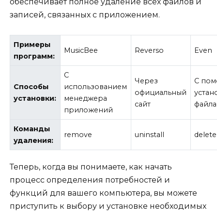
обеспечивает полное удаление всех файлов и
записей, связанных с приложением.
Примеры
MusicBee
Reverso
Even
программ:
С
Через
С по
Способы
использованием
официальный
устан
установки:
менеджера
сайт
файла
приложений
Команды
remove
uninstall
delete
удаления:
Теперь, когда вы понимаете, как начать
процесс определения потребностей и
функций для вашего компьютера, вы можете
приступить к выбору и установке необходимых