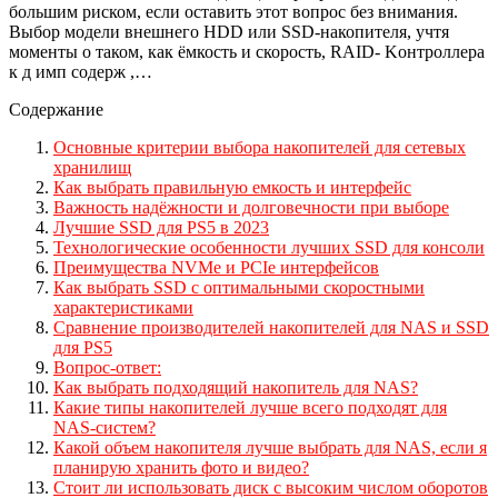
большим риском, если оставить этот вопрос без внимания.
Выбор модели внешнего HDD или SSD-накопителя, учтя
моменты о таком, как ёмкость и скорость, RAID- Kонтроллера
к д имп содерж ,…
Содержание
Основные критерии выбора накопителей для сетевых
хранилищ
Как выбрать правильную емкость и интерфейс
Важность надёжности и долговечности при выборе
Лучшие SSD для PS5 в 2023
Технологические особенности лучших SSD для консоли
Преимущества NVMe и PCIe интерфейсов
Как выбрать SSD с оптимальными скоростными
характеристиками
Сравнение производителей накопителей для NAS и SSD
для PS5
Вопрос-ответ:
Как выбрать подходящий накопитель для NAS?
Какие типы накопителей лучше всего подходят для
NAS-систем?
Какой объем накопителя лучше выбрать для NAS, если я
планирую хранить фото и видео?
Стоит ли использовать диск с высоким числом оборотов