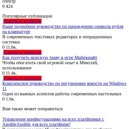
спектр
0
424
Популярные публикации
Советы и хитрости
Наше подробное руководство по нахождению символа рубля
на клавиатуре
В современных текстовых редакторах и операционных
системах
0
11.6к.
Советы и хитрости
Как получить морскую траву в игре Майнкрафт
Чтобы обогатить свой игровой опыт в Minecraft,
использование
0
11.4к.
Советы и хитрости
Комплексное руководство по регулировке яркости на Windows
11
Один из важных аспектов работы современных настольных
0
1.6к.
Вам также может понравиться
Управление конфигурациями на всех платформах с
AnsibleAnsible для всех платформ?