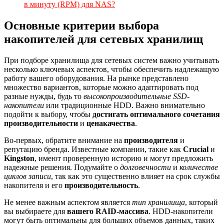
в минуту (RPM) для NAS?
Основные критерии выбора
накопителей для сетевых хранилищ
При подборе хранилища для сетевых систем важно учитывать
несколько ключевых аспектов, чтобы обеспечить надлежащую
работу вашего оборудования. На рынке представлено
множество вариантов, которые можно адаптировать под
разные нужды, будь то
высокопроизводительные SSD-
накопители
или традиционные HDD. Важно внимательно
подойти к выбору, чтобы
достигать
оптимального сочетания
производительности
и
ценакачества
.
Во-первых, обратите внимание на
производителя
и
репутацию бренда. Известные компании, такие как
Crucial
и
Kingston
, имеют проверенную историю и могут предложить
надежные решения. Подумайте о
долговечности
и
количестве
циклов записи
, так как это существенно влияет на срок службы
накопителя и его
производительность
.
Не менее важным аспектом является
тип хранилища
, который
вы выбираете для
вашего RAID-массива
. HDD-накопители
могут быть оптимальны для больших объемов данных, таких