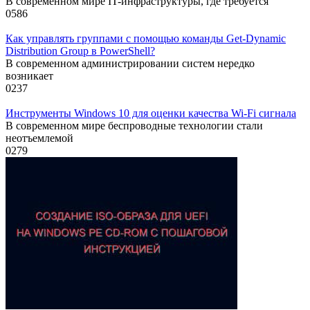
В современном мире IT-инфраструктуры, где требуется
0
586
Как управлять группами с помощью команды Get-Dynamic
Distribution Group в PowerShell?
В современном администрировании систем нередко
возникает
0
237
Инструменты Windows 10 для оценки качества Wi-Fi сигнала
В современном мире беспроводные технологии стали
неотъемлемой
0
279