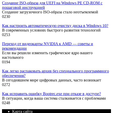
Создание ISO-образа для UEFI на Windows PE CD-ROM с
пошаговой инструкцией
Создание загрузочного ISO-образа стало неотъемлемой
0
230
Как настроить автоматическую очистку диска в Windows 10?
В современных условиях быстрого развития технологий
0
253
Переход от видеокарты NVIDIA к AMD — советы и
рекомендации
Если вы решили изменить графическое ядро вашего
настольного
0
194
Как легко распаковать архив без специального программного
обеспечения?
В сегодняшнем мире цифровых данных, часто возникает
0
272
Как исправить ошибку Bootrec.exe при отказе в доступе?
В ситуации, когда ваша система сталкивается с проблемами
0
248
Карта сайта