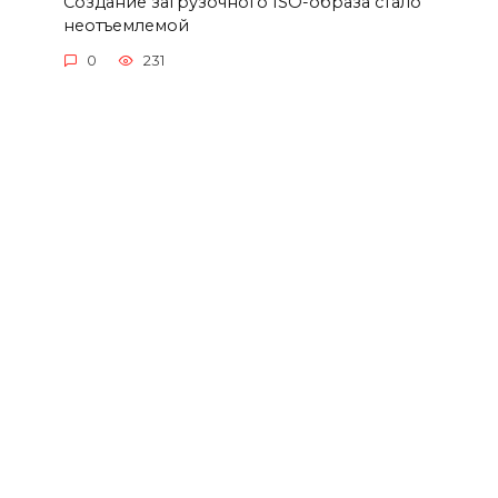
Создание загрузочного ISO-образа стало
неотъемлемой
0
231