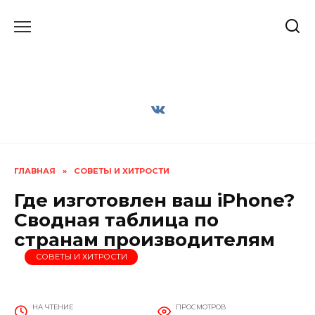
Перейти
к
содержанию
ГЛАВНАЯ
»
СОВЕТЫ И ХИТРОСТИ
Где изготовлен ваш iPhone?
Сводная таблица по
странам производителям
СОВЕТЫ И ХИТРОСТИ
НА ЧТЕНИЕ
ПРОСМОТРОВ