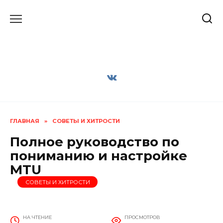
Перейти
к
содержанию
ГЛАВНАЯ
»
СОВЕТЫ И ХИТРОСТИ
Полное руководство по
пониманию и настройке
MTU
СОВЕТЫ И ХИТРОСТИ
НА ЧТЕНИЕ
ПРОСМОТРОВ