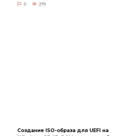
0
279
Создание ISO-образа для UEFI на