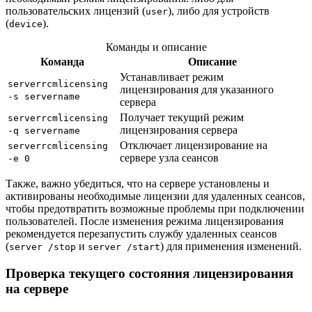
пользовательских лицензий (
), либо для устройств
user
(
).
device
Команды и описание
Команда
Описание
Устанавливает режим
serverrcmlicensing
лицензирования для указанного
-s servername
сервера
Получает текущий режим
serverrcmlicensing
лицензирования сервера
-q servername
Отключает лицензирование на
serverrcmlicensing
сервере узла сеансов
-e 0
Также, важно убедиться, что на сервере установлены и
активированы необходимые лицензии для удаленных сеансов,
чтобы предотвратить возможные проблемы при подключении
пользователей. После изменения режима лицензирования
рекомендуется перезапустить службу удаленных сеансов
(
и
) для применения изменений.
server /stop
server /start
Проверка текущего состояния лицензирования
на сервере