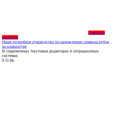
Советы и
хитрости
Наше подробное руководство по нахождению символа рубля
на клавиатуре
В современных текстовых редакторах и операционных
системах
0
11.6к.