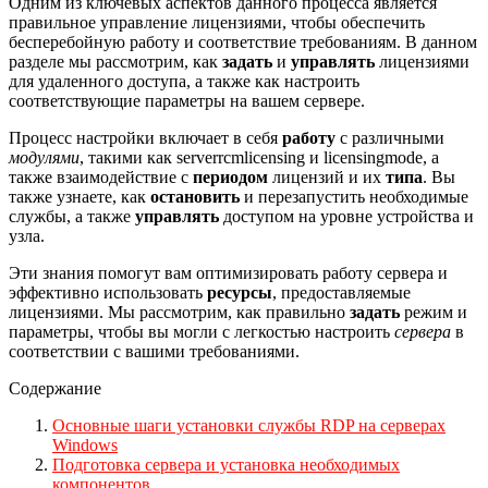
Одним из ключевых аспектов данного процесса является
правильное управление лицензиями, чтобы обеспечить
бесперебойную работу и соответствие требованиям. В данном
разделе мы рассмотрим, как
задать
и
управлять
лицензиями
для удаленного доступа, а также как настроить
соответствующие параметры на вашем сервере.
Процесс настройки включает в себя
работу
с различными
модулями
, такими как serverrcmlicensing и licensingmode, а
также взаимодействие с
периодом
лицензий и их
типа
. Вы
также узнаете, как
остановить
и перезапустить необходимые
службы, а также
управлять
доступом на уровне устройства и
узла.
Эти знания помогут вам оптимизировать работу сервера и
эффективно использовать
ресурсы
, предоставляемые
лицензиями. Мы рассмотрим, как правильно
задать
режим и
параметры, чтобы вы могли с легкостью настроить
сервера
в
соответствии с вашими требованиями.
Содержание
Основные шаги установки службы RDP на серверах
Windows
Подготовка сервера и установка необходимых
компонентов