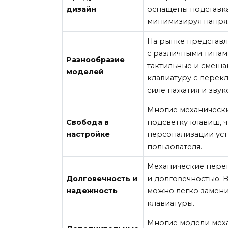
дизайн
оснащены подставка
минимизируя напряж
На рынке представл
с различными типам
Разнообразие
тактильные и смеша
моделей
клавиатуру с перек
силе нажатия и звук
Многие механически
Свобода в
подсветку клавиш, 
настройке
персонализации ус
пользователя.
Механические пере
Долговечность и
и долговечностью. 
надежность
можно легко замени
клавиатуры.
Многие модели мех