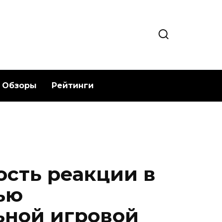
Обзоры
Рейтинги
ость реакции в
ью
ьной игровой