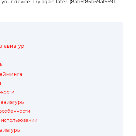
your device. Try again later. (8ab6f85b59af5691-
клавиатур
ь
гейминга
ы
ркости
лавиатуры
 особенности
 использовании
виатуры