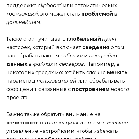
поддержка
clipboard
или автоматических
транзакций
, это может стать
проблемой
в
дальнейшем
.
Также стоит учитывать
глобальный
пункт
настроек, который включает
сведения
о том,
как обрабатываются
события
и
настройка
данных
в
файлах
и
серверов
. Например, в
некоторых средах может быть сложно
менять
параметры
пользователей
или обрабатывать
сообщения, связанные с
построением
нового
проекта.
Важно также обратить внимание на
отчетность
о
транзакциях
и
автоматическое
управление настройками, чтобы избежать