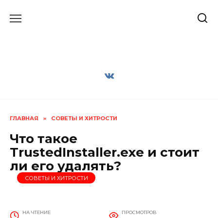
Перейти
к
содержанию
ГЛАВНАЯ
»
СОВЕТЫ И ХИТРОСТИ
Что такое
TrustedInstaller.exe и стоит
ли его удалять?
СОВЕТЫ И ХИТРОСТИ
НА ЧТЕНИЕ
ПРОСМОТРОВ