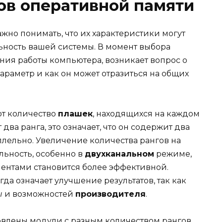
ов оперативной памяти
важно понимать, что их характеристики могут
ьность вашей системы. В момент выбора
ия работы компьютера, возникает вопрос о
параметр и как он может отразиться на общих
ют количество
плашек
, находящихся на каждом
два ранга, это означает, что он содержит два
ллельно. Увеличение количества рангов на
ьность, особенно в
двухканальном
режиме,
ентами становится более эффективной.
гда означает улучшение результатов, так как
ы
и возможностей
производителя
.
новлены модули с разным количеством рангов,