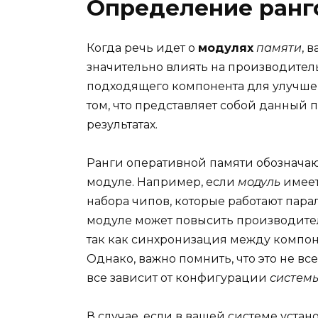
Определение ранг
Когда речь идет о
модулях
памяти
, 
значительно влиять на производител
подходящего компонента для улучшен
том, что представляет собой данный 
результатах.
Ранги оперативной памяти обознача
модуле. Например, если
модуль
имеет 
набора чипов, которые работают пара
модуле может повысить производител
так как синхронизация между компон
Однако, важно помнить, что это не все
все зависит от конфигурации
систем
В случае, если в вашей системе уста