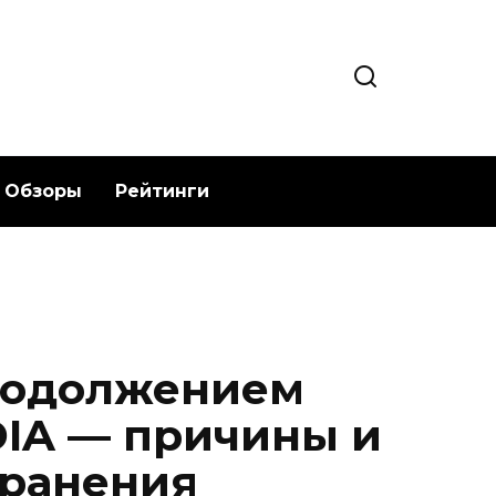
Обзоры
Рейтинги
родолжением
DIA — причины и
транения