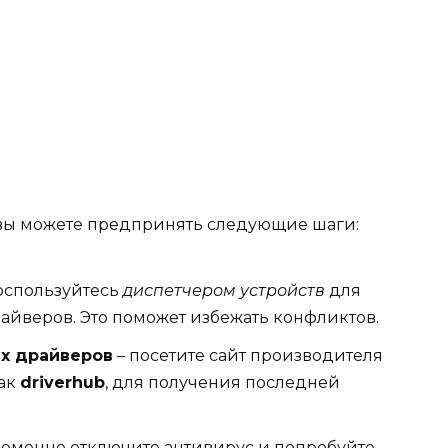
вы можете предпринять следующие шаги:
оспользуйтесь
диспетчером устройств
для
йверов. Это поможет избежать конфликтов.
ых драйверов
– посетите сайт производителя
как
driverhub
, для получения последней
ременно отключите антивирус и попробуйте