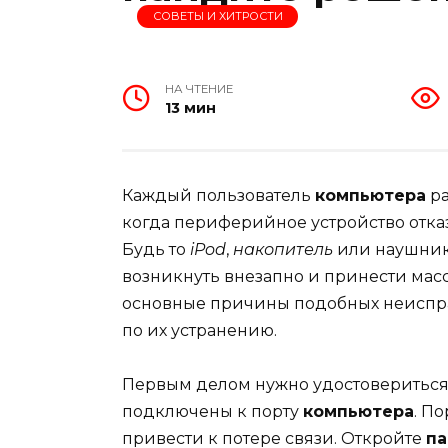
СОВЕТЫ И ХИТРОСТИ
НА ЧТЕНИЕ
13 мин
Каждый пользователь
компьютера
ра
когда периферийное устройство отк
Будь то
iPod
,
накопитель
или наушни
возникнуть внезапно и принести масс
основные причины подобных неиспр
по их устранению.
Первым делом нужно удостовериться
подключены к порту
компьютера
. П
привести к потере связи. Откройте
па