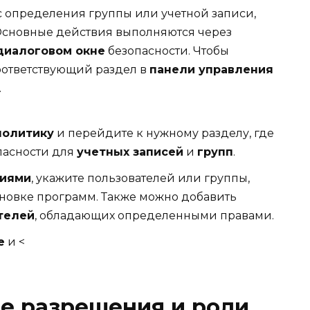
с определения группы или учетной записи,
 Основные действия выполняются через
диалоговом окне
безопасности. Чтобы
соответствующий раздел в
панели управления
.
политику
и перейдите к нужному разделу, где
пасности для
учетных записей
и
групп
.
иями
, укажите пользователей или группы,
тановке программ. Также можно добавить
телей
, обладающих определенными правами.
е
и <
е разрешения и роли