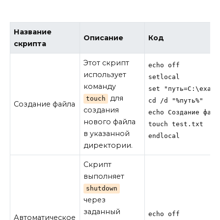
Название
Описание
Код
скрипта
Этот скрипт
echo off

использует
setlocal

команду
set "путь=C:\exampl
для
touch
cd /d "%путь%"

Создание файла
создания
echo Создание файл
нового файла
touch test.txt

в указанной
endlocal
директории.
Скрипт
выполняет
shutdown
через
заданный
echo off

Автоматическое