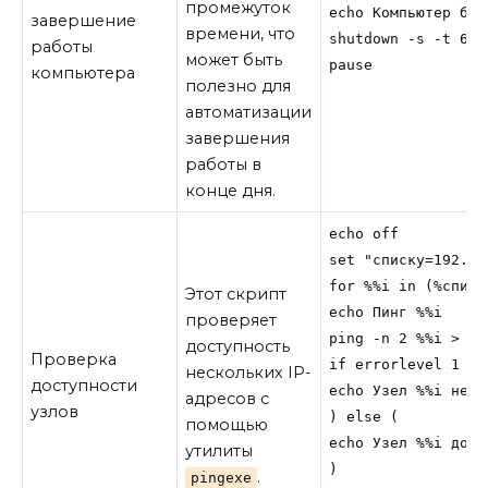
промежуток
echo Компьютер буд
завершение
времени, что
shutdown -s -t 60

работы
может быть
pause
компьютера
полезно для
автоматизации
завершения
работы в
конце дня.
echo off

set "списку=192.16
for %%i in (%списк
Этот скрипт
echo Пинг %%i

проверяет
ping -n 2 %%i > nul
доступность
Проверка
if errorlevel 1 (

нескольких IP-
доступности
echo Узел %%i недо
адресов с
узлов
) else (

помощью
echo Узел %%i досту
утилиты
)

.
pingexe