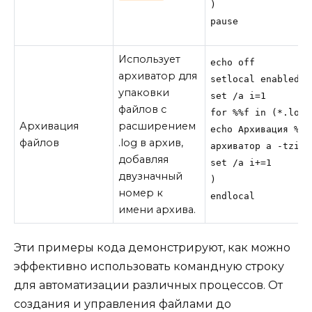
)

pause
Использует
echo off

архиватор для
setlocal enabledel
упаковки
set /a i=1

файлов с
for %%f in (*.log) 
Архивация
расширением
echo Архивация %%f

файлов
.log в архив,
архиватор a -tzip 
добавляя
set /a i+=1

двузначный
)

номер к
endlocal
имени архива.
Эти примеры кода демонстрируют, как можно
эффективно использовать командную строку
для автоматизации различных процессов. От
создания и управления файлами до