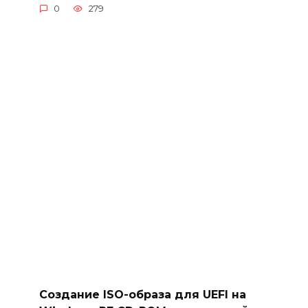
0
279
Создание ISO-образа для UEFI на