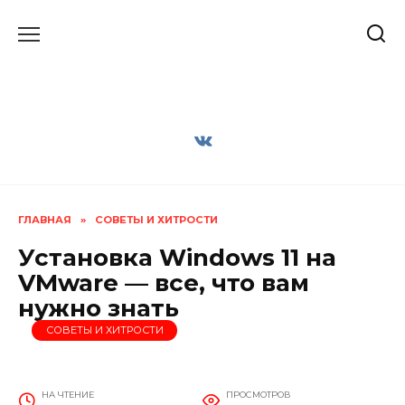
Перейти
к
содержанию
ГЛАВНАЯ
»
СОВЕТЫ И ХИТРОСТИ
Установка Windows 11 на
VMware — все, что вам
нужно знать
СОВЕТЫ И ХИТРОСТИ
НА ЧТЕНИЕ
ПРОСМОТРОВ