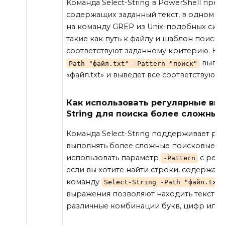
Команда Select-String в PowerShell пред
содержащих заданный текст, в одном ил
на команду GREP из Unix-подобных сис
такие как путь к файлу и шаблон поиска
соответствуют заданному критерию. Н
выпол
Path "файл.txt" -Pattern "поиск"
«файл.txt» и выведет все соответствующ
Как использовать регулярные выр
String для поиска более сложных
Команда Select-String поддерживает ре
выполнять более сложные поисковые за
использовать параметр
с регу
-Pattern
если вы хотите найти строки, содержащ
команду
Select-String -Path "файл.txt"
выражения позволяют находить текст п
различные комбинации букв, цифр или 