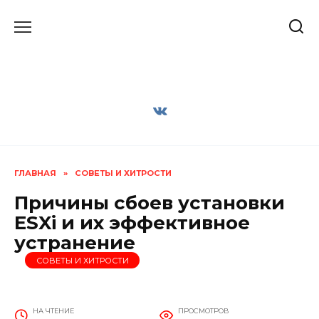
Перейти
к
содержанию
ГЛАВНАЯ
»
СОВЕТЫ И ХИТРОСТИ
Причины сбоев установки
ESXi и их эффективное
устранение
СОВЕТЫ И ХИТРОСТИ
НА ЧТЕНИЕ
ПРОСМОТРОВ