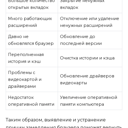
Большое количество
Закрытие ненужных
открытых вкладок
вкладок
Много работающих
Отключение или удаление
расширений
ненужных расширений
Давно не
Обновление до
обновлялся браузер
последней версии
Переполненная
Очистка истории и кэша
история и кэш
Проблемы с
Обновление драйверов
видеокартой и
видеокарты
драйверами
Недостаток
Увеличение оперативной
оперативной памяти
памяти компьютера
Таким образом, выявление и устранение
причин замедления браузера поможет вернуть