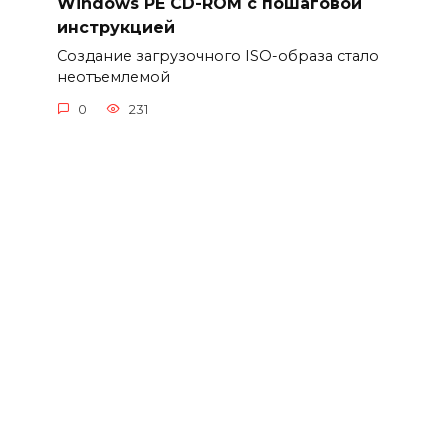
Windows PE CD-ROM с пошаговой
инструкцией
Создание загрузочного ISO-образа стало
неотъемлемой
0
231