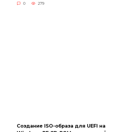
0
279
Создание ISO-образа для UEFI на