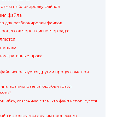
грамм на блокировку файлов
ния файла
ов для разблокировки файлов
роцессов через диспетчер задач
аляются
 папкам
инистративные права
«файл используется другим процессом» при
ичины возникновения ошибки «файл
сом»?
шибку, связанную с тем, что файл используется
айл используется другим процессом»