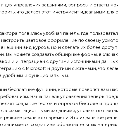
 для управления заданиями, вопросы и ответы можно л
троить, что делает этот инструмент идеальным для созда
актора появилась удобная панель, где пользователи смо
 настроить цветовое оформление по своему усмотрению.
 внешний вид курсов, но и сделать их более доступными
ей. Вы можете создавать обширные формы, включающие з
вкой и интеграцией с другими источниками данных. Нова
еграцию с Microsoft и другими системами, что делает пр
е удобным и функциональным.
пны бесплатные функции, которые позволят вам настроит
требованиям. Ваша панель управления теперь предлагае
 делает создание тестов и опросов быстрее и проще. Вы 
 с экзаменационными заданиями, управлять ответами и п
 в режиме реального времени. Это идеальное решение дл
кто занимается созданием образовательных материалов.