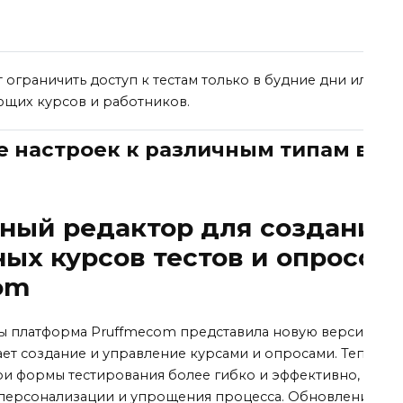
 ограничить доступ к тестам только в будние дни или на 
ющих курсов и работников.
 настроек к различным типам воп
ный редактор для создания
ых курсов тестов и опросов 
om
ы платформа Pruffmecom представила новую версию ред
ает создание и управление курсами и опросами. Теперь 
вои формы тестирования более гибко и эффективно, пред
персонализации и упрощения процесса. Обновления вк