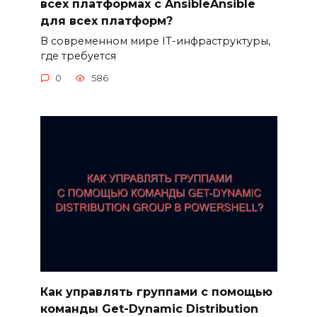
всех платформах с AnsibleAnsible
для всех платформ?
В современном мире IT-инфраструктуры,
где требуется
0
586
Как управлять группами с помощью
команды Get-Dynamic Distribution