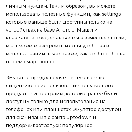
личным нуждам. Таким образом, вы можете
использовать полезные функции, как settings,
которые раньше были доступны только на
устройствах на базе Android. Мыши и
клавиатура предоставляются в качестве опции,
и вы можете настроить их для удобства в
использовании, точно также, как это было бы на
вашем смартфонов.
Эмулятор предоставляет пользователю
лицензию на использование популярного
продуктов и программ, которые ранее были
доступны только для использования на
телефонах или планшетах. Эмулятор доступен
для скачивания с сайта uptodown и
поддерживает запуск популярное