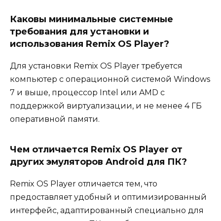
Каковы минимальные системные
требования для установки и
использования Remix OS Player?
Для установки Remix OS Player требуется
компьютер с операционной системой Windows
7 и выше, процессор Intel или AMD с
поддержкой виртуализации, и не менее 4 ГБ
оперативной памяти.
Чем отличается Remix OS Player от
других эмуляторов Android для ПК?
Remix OS Player отличается тем, что
предоставляет удобный и оптимизированный
интерфейс, адаптированный специально для