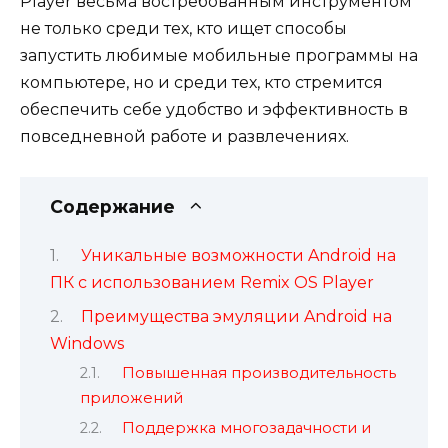
Player весьма востребованным инструментом
не только среди тех, кто ищет способы
запустить любимые мобильные программы на
компьютере, но и среди тех, кто стремится
обеспечить себе удобство и эффективность в
повседневной работе и развлечениях.
Содержание
Уникальные возможности Android на
ПК с использованием Remix OS Player
Преимущества эмуляции Android на
Windows
Повышенная производительность
приложений
Поддержка многозадачности и