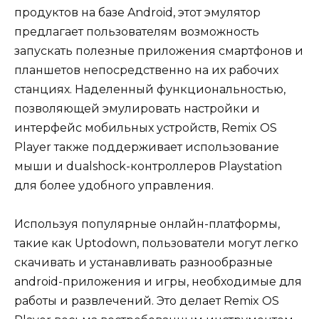
продуктов на базе Android, этот эмулятор
предлагает пользователям возможность
запускать полезные приложения смартфонов и
планшетов непосредственно на их рабочих
станциях. Наделенный функциональностью,
позволяющей эмулировать настройки и
интерфейс мобильных устройств, Remix OS
Player также поддерживает использование
мыши и dualshock-контроллеров Playstation
для более удобного управления.
Используя популярные онлайн-платформы,
такие как Uptodown, пользователи могут легко
скачивать и устанавливать разнообразные
android-приложения и игры, необходимые для
работы и развлечений. Это делает Remix OS