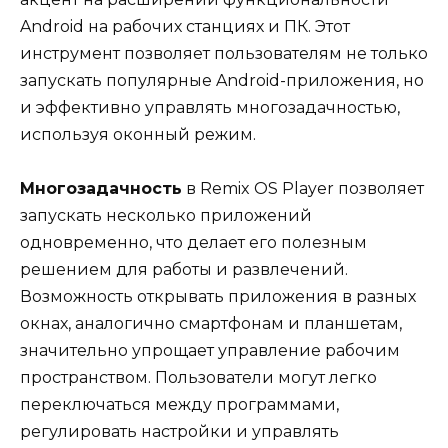
Android на рабочих станциях и ПК. Этот
инструмент позволяет пользователям не только
запускать популярные Android-приложения, но
и эффективно управлять многозадачностью,
используя оконный режим.
Многозадачность
в Remix OS Player позволяет
запускать несколько приложений
одновременно, что делает его полезным
решением для работы и развлечений.
Возможность открывать приложения в разных
окнах, аналогично смартфонам и планшетам,
значительно упрощает управление рабочим
пространством. Пользователи могут легко
переключаться между программами,
регулировать настройки и управлять