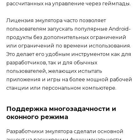
рассчитанных на управление через геймпады.
Лицензия эмулятора часто позволяет
пользователям запускать популярные Android-
продукты без дополнительных ограничений
или ограничений по времени использования.
Это делает его удобным инструментом как для
разработчиков, так и для обычных
пользователей, желающих испытать
приложения и игры на более мощной рабочей
станции или персональном компьютере.
Поддержка многозадачности и
оконного режима
Разработчики эмулятора сделали основной
акцент на расширении функциональности