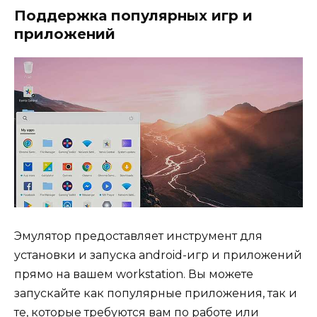
Поддержка популярных игр и
приложений
Эмулятор предоставляет инструмент для
установки и запуска android-игр и приложений
прямо на вашем workstation. Вы можете
запускайте как популярные приложения, так и
те, которые требуются вам по работе или