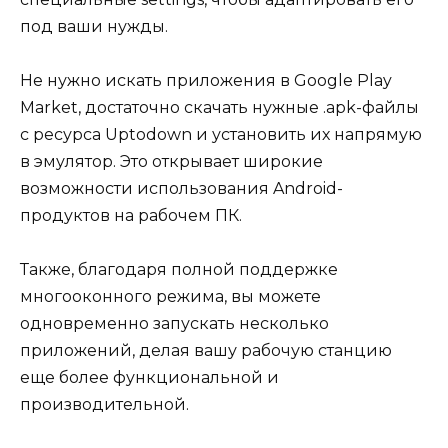
под ваши нужды.
Не нужно искать приложения в Google Play
Market, достаточно скачать нужные .apk-файлы
с ресурса Uptodown и установить их напрямую
в эмулятор. Это открывает широкие
возможности использования Android-
продуктов на рабочем ПК.
Также, благодаря полной поддержке
многооконного режима, вы можете
одновременно запускать несколько
приложений, делая вашу рабочую станцию
еще более функциональной и
производительной.