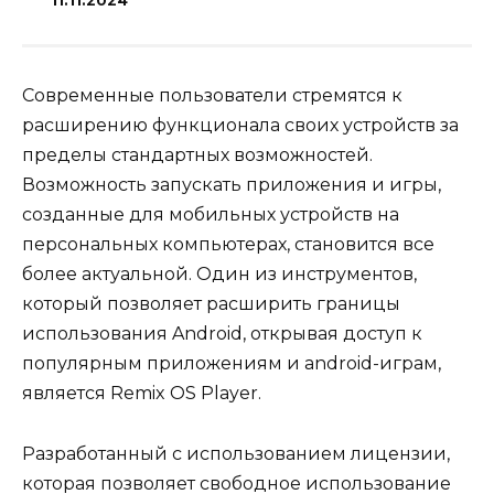
11.11.2024
Современные пользователи стремятся к
расширению функционала своих устройств за
пределы стандартных возможностей.
Возможность запускать приложения и игры,
созданные для мобильных устройств на
персональных компьютерах, становится все
более актуальной. Один из инструментов,
который позволяет расширить границы
использования Android, открывая доступ к
популярным приложениям и android-играм,
является Remix OS Player.
Разработанный с использованием лицензии,
которая позволяет свободное использование