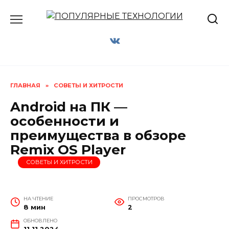
Перейти
к
содержанию
ГЛАВНАЯ
»
СОВЕТЫ И ХИТРОСТИ
Android на ПК —
особенности и
преимущества в обзоре
Remix OS Player
СОВЕТЫ И ХИТРОСТИ
НА ЧТЕНИЕ
ПРОСМОТРОВ
8 мин
2
ОБНОВЛЕНО