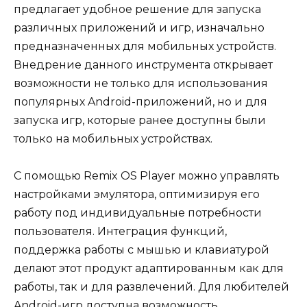
предлагает удобное решение для запуска
различных приложений и игр, изначально
предназначенных для мобильных устройств.
Внедрение данного инструмента открывает
возможности не только для использования
популярных Android-приложений, но и для
запуска игр, которые ранее доступны были
только на мобильных устройствах.
С помощью Remix OS Player можно управлять
настройками эмулятора, оптимизируя его
работу под индивидуальные потребности
пользователя. Интеграция функций,
поддержка работы с мышью и клавиатурой
делают этот продукт адаптированным как для
работы, так и для развлечений. Для любителей
Android-игр доступна возможность