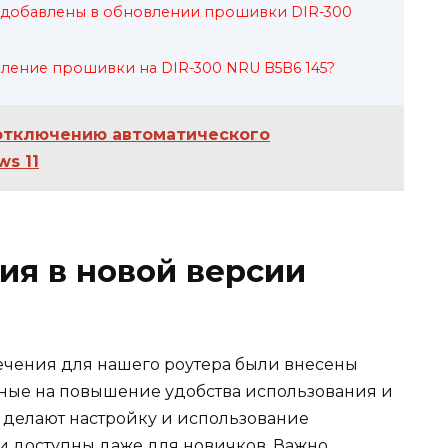
 добавлены в обновлении прошивки DIR-300
ление прошивки на DIR-300 NRU B5B6 145?
отключению автоматического
s 11
я в новой версии
ечения для нашего роутера были внесены
ные на повышение удобства использования и
я делают настройку и использование
и доступны даже для новичков. Важно