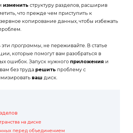
ам
изменить
структуру разделов, расширив
тметить, что прежде чем приступить к
зервное копирование данных, чтобы избежать
проблем.
ь эти
программы
, не переживайте. В статье
и, которые помогут вам разобраться в
ых ошибок. Запуск нужного
приложения
и
вам без труда
решить
проблему с
имизировать
ваш
диск.
зделов
ранства на диске
анных перед объединением