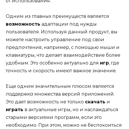
от использования.
Одним из главных преимуществ является
возможность
адаптации под нужды
пользователя. Используя данный продукт, вы
можете настроить управление под свои
предпочтения, например, с помощью
мыши
и
клавиатуры, что делает взаимодействие более
удобным. Это особенно актуально для
игр
, где
точность и скорость имеют важное значение.
Еще одним значительным плюсом является
поддержка
множества версий приложений.
Это дает возможность не только
скачать
и
играть
в актуальные игры, но и наслаждаться
старыми версиями программ, если это
необходимо. При этом, можно не беспокоиться