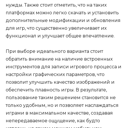
нужды. Также стоит отметить, что на таких
платформах можно легко скачать и установить
дополнительные модификации и обновления
для игр, что существенно увеличивает их
функционал и улучшает общее впечатление.
При выборе идеального варианта стоит
обратить внимание на наличие встроенных
инструментов для записи игрового процесса и
настройки графических параметров, что
позволит улучшить качество изображений и
обеспечить плавность игры. В результате,
пользование таким решением становится не
только удобным, но и позволяет наслаждаться
играми в максимальном качестве, создавая
непередаваемое ощущение, как будто