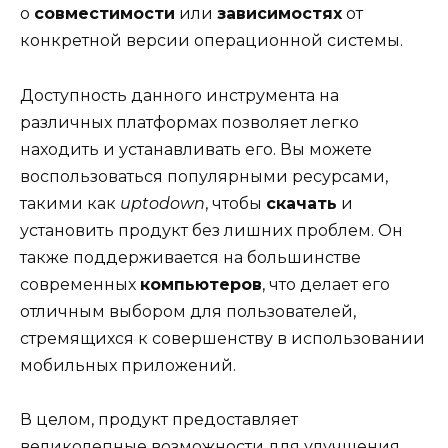
о
совместимости
или
зависимостях
от
конкретной версии операционной системы.
Доступность данного инструмента на
различных платформах позволяет легко
находить и устанавливать его. Вы можете
воспользоваться популярными ресурсами,
такими как
uptodown
, чтобы
скачать
и
установить продукт без лишних проблем. Он
также поддерживается на большинстве
современных
компьютеров
, что делает его
отличным выбором для пользователей,
стремящихся к совершенству в использовании
мобильных приложений.
В целом, продукт предоставляет
великолепные возможности для улучшения