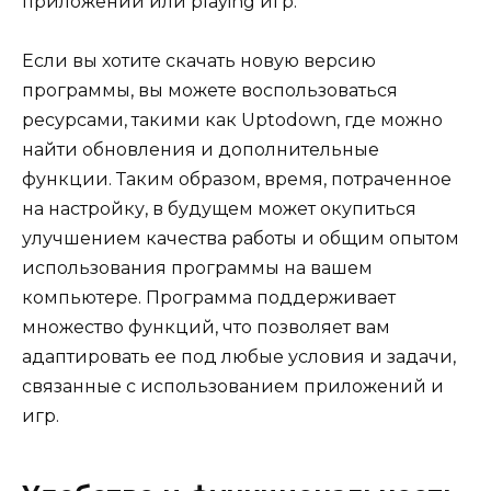
приложений или playing игр.
Если вы хотите скачать новую версию
программы, вы можете воспользоваться
ресурсами, такими как Uptodown, где можно
найти обновления и дополнительные
функции. Таким образом, время, потраченное
на настройку, в будущем может окупиться
улучшением качества работы и общим опытом
использования программы на вашем
компьютере. Программа поддерживает
множество функций, что позволяет вам
адаптировать ее под любые условия и задачи,
связанные с использованием приложений и
игр.