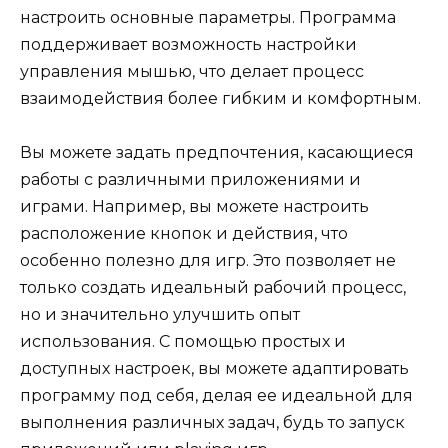
настроить основные параметры. Программа
поддерживает возможность настройки
управления мышью, что делает процесс
взаимодействия более гибким и комфортным.
Вы можете задать предпочтения, касающиеся
работы с различными приложениями и
играми. Например, вы можете настроить
расположение кнопок и действия, что
особенно полезно для игр. Это позволяет не
только создать идеальный рабочий процесс,
но и значительно улучшить опыт
использования. С помощью простых и
доступных настроек, вы можете адаптировать
программу под себя, делая ее идеальной для
выполнения различных задач, будь то запуск