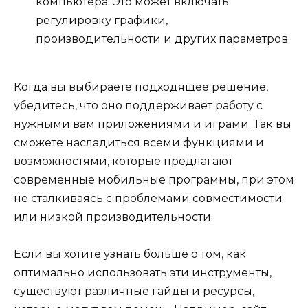
компьютера. Это может включать
регулировку графики,
производительности и других параметров.
Когда вы выбираете подходящее решение,
убедитесь, что оно поддерживает работу с
нужными вам приложениями и играми. Так вы
сможете насладиться всеми функциями и
возможностями, которые предлагают
современные мобильные программы, при этом
не сталкиваясь с проблемами совместимости
или низкой производительности.
Если вы хотите узнать больше о том, как
оптимально использовать эти инструменты,
существуют различные гайды и ресурсы,