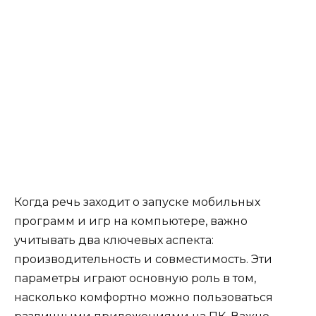
Когда речь заходит о запуске мобильных
программ и игр на компьютере, важно
учитывать два ключевых аспекта:
производительность и совместимость. Эти
параметры играют основную роль в том,
насколько комфортно можно пользоваться