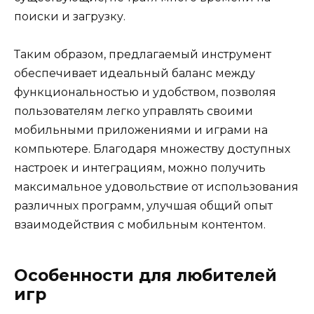
поиски и загрузку.
Таким образом, предлагаемый инструмент
обеспечивает идеальный баланс между
функциональностью и удобством, позволяя
пользователям легко управлять своими
мобильными приложениями и играми на
компьютере. Благодаря множеству доступных
настроек и интеграциям, можно получить
максимальное удовольствие от использования
различных программ, улучшая общий опыт
взаимодействия с мобильным контентом.
Особенности для любителей
игр