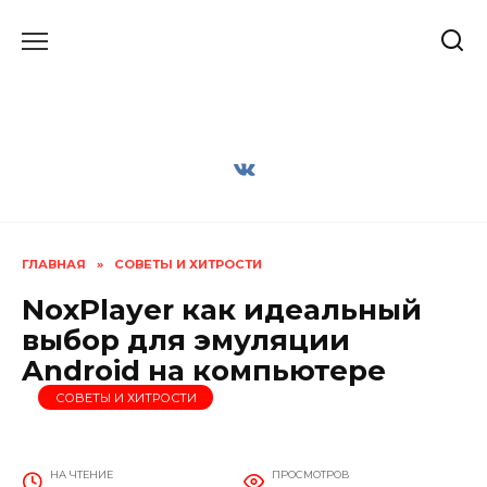
Перейти
к
содержанию
ГЛАВНАЯ
»
СОВЕТЫ И ХИТРОСТИ
NoxPlayer как идеальный
выбор для эмуляции
Android на компьютере
СОВЕТЫ И ХИТРОСТИ
НА ЧТЕНИЕ
ПРОСМОТРОВ