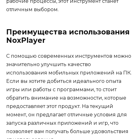
рабочие процессы, этот инструмент станет
отличным выбором.
Преимущества использования
NoxPlayer
С помощью современных инструментов можно
значительно улучшить качество
использования мобильных приложений на ПК.
Если вы хотите добиться идеального опыта
игры или работы с программами, то стоит
обратить внимание на возможности, которые
предоставляет этот продукт. На текущий
момент, он предлагает отличные условия для
запуска различных приложений и игр, что
позволяет вам получать больше удовольствия