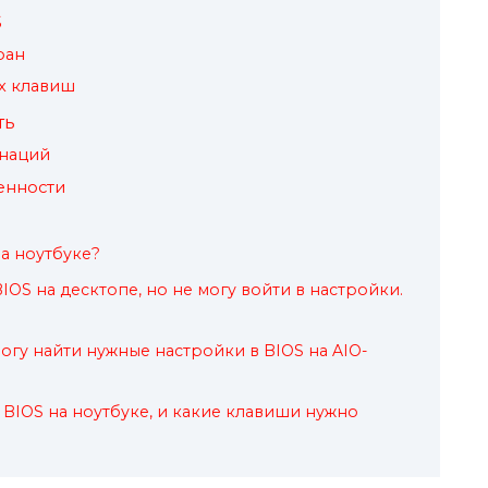
S
ран
х клавиш
ть
наций
енности
на ноутбуке?
IOS на десктопе, но не могу войти в настройки.
 могу найти нужные настройки в BIOS на AIO-
 BIOS на ноутбуке, и какие клавиши нужно