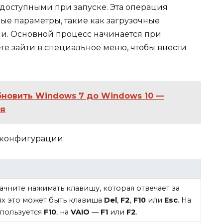
 доступными при запуске. Эта операция
ые параметры, такие как загрузочные
и. Основной процесс начинается при
те зайти в специальное меню, чтобы внести
бновить Windows 7 до Windows 10 —
ия
 конфигурации:
ачните нажимать клавишу, которая отвечает за
ях это может быть клавиша
Del
,
F2
,
F10
или
Esc
. На
пользуется
F10
, на
VAIO
—
F1
или
F2
.