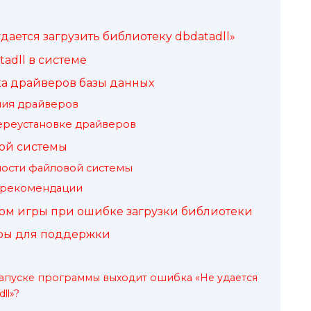
удается загрузить библиотеку dbdatadll»
adll в системе
а драйверов базы данных
ния драйверов
ереустановке драйверов
ой системы
ности файловой системы
 рекомендации
иком игры при ошибке загрузки библиотеки
гры для поддержки
 запуске программы выходит ошибка «Не удается
ll»?