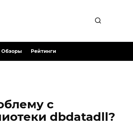
Обзоры
Рейтинги
облему с
иотеки dbdatadll?