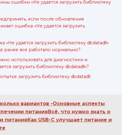
чины ошибки «Не удается загрузить библиотеку
редпринять, если после обновления
кает ошибка «Не удается загрузить
ка «Не удается загрузить библиотеку dbdatadll»
де ранее все работало нормально?
жно использовать для диагностики и
тся загрузить библиотеку dbdatadll»?
попытке загрузить библиотеку dbdatadll
сколько вариантов -Основные аспекты
спечении питанияВсё, что нужно знать о
ии питанияКак USB-C улучшает питание и
те