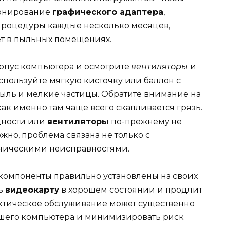
ионирование
графического адаптера
,
процедуры каждые несколько месяцев,
ет в пыльных помещениях.
орпус компьютера и осмотрите
вентиляторы
и
Используйте мягкую кисточку или баллон с
пыль и мелкие частицы. Обратите внимание на
 как именно там чаще всего скапливается грязь.
удности или
вентиляторы
по-прежнему не
жно, проблема связана не только с
хническими неисправностями.
е компоненты правильно установлены на своих
ть
видеокарту
в хорошем состоянии и продлит
актическое обслуживание может существенно
ашего компьютера и минимизировать риск