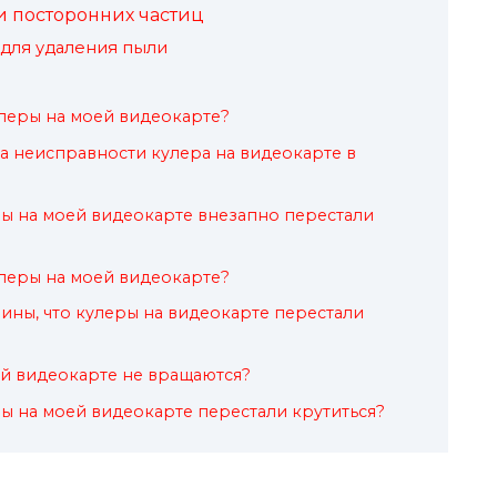
и посторонних частиц
 для удаления пыли
улеры на моей видеокарте?
на неисправности кулера на видеокарте в
еры на моей видеокарте внезапно перестали
улеры на моей видеокарте?
чины, что кулеры на видеокарте перестали
й видеокарте не вращаются?
ры на моей видеокарте перестали крутиться?