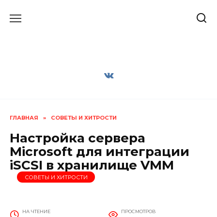
Перейти
к
содержанию
ГЛАВНАЯ
»
СОВЕТЫ И ХИТРОСТИ
Настройка сервера
Microsoft для интеграции
iSCSI в хранилище VMM
СОВЕТЫ И ХИТРОСТИ
НА ЧТЕНИЕ
ПРОСМОТРОВ