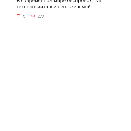
В современном мире беспроводные
технологии стали неотъемлемой
0
279