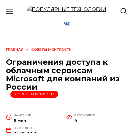
Перейти
к
содержанию
ГЛАВНАЯ
»
СОВЕТЫ И ХИТРОСТИ
Ограничения доступа к
облачным сервисам
Microsoft для компаний из
России
СОВЕТЫ И ХИТРОСТИ
НА ЧТЕНИЕ
ПРОСМОТРОВ
6 мин
4
ОБНОВЛЕНО