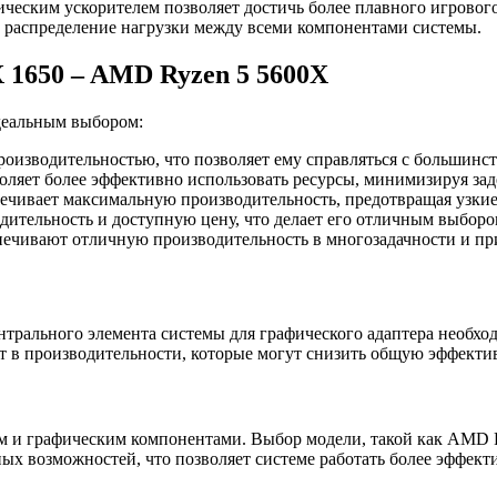
еским ускорителем позволяет достичь более плавного игрового
 распределение нагрузки между всеми компонентами системы.
1650 – AMD Ryzen 5 5600X
деальным выбором:
оизводительностью, что позволяет ему справляться с большинств
оляет более эффективно использовать ресурсы, минимизируя за
чивает максимальную производительность, предотвращая узкие 
дительность и доступную цену, что делает его отличным выбор
печивают отличную производительность в многозадачности и пр
ентрального элемента системы для графического адаптера необх
ст в производительности, которые могут снизить общую эффекти
м и графическим компонентами. Выбор модели, такой как AMD 
х возможностей, что позволяет системе работать более эффект