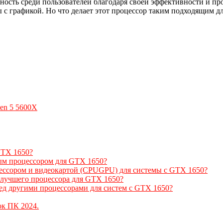
ность среди пользователей благодаря своей эффективности и пр
ы с графикой. Но что делает этот процессор таким подходящим д
en 5 5600X
GTX 1650?
м процессором для GTX 1650?
цессором и видеокартой (CPUGPU) для системы с GTX 1650?
 лучшего процессора для GTX 1650?
ед другими процессорами для систем с GTX 1650?
к ПК 2024.