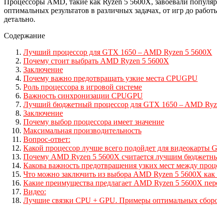
Процессоры AMD, такие как Ryzen 5 5600X, завоевали популяр
оптимальных результатов в различных задачах, от игр до работ
детально.
Содержание
Лучший процессор для GTX 1650 – AMD Ryzen 5 5600X
Почему стоит выбрать AMD Ryzen 5 5600X
Заключение
Почему важно предотвращать узкие места CPUGPU
Роль процессора в игровой системе
Важность синхронизации CPUGPU
Лучший бюджетный процессор для GTX 1650 – AMD Ryz
Заключение
Почему выбор процессора имеет значение
Максимальная производительность
Вопрос-ответ:
Какой процессор лучше всего подойдет для видеокарты 
Почему AMD Ryzen 5 5600X считается лучшим бюджетны
Какова важность предотвращения узких мест между про
Что можно заключить из выбора AMD Ryzen 5 5600X как
Какие преимущества предлагает AMD Ryzen 5 5600X пер
Видео:
Лучшие связки CPU + GPU. Примеры оптимальных сборо