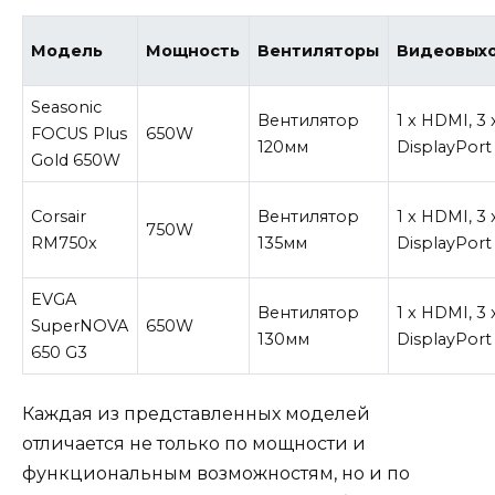
Модель
Мощность
Вентиляторы
Видеовых
Seasonic
Вентилятор
1 x HDMI, 3 
FOCUS Plus
650W
120мм
DisplayPort
Gold 650W
Corsair
Вентилятор
1 x HDMI, 3 
750W
RM750x
135мм
DisplayPort
EVGA
Вентилятор
1 x HDMI, 3 
SuperNOVA
650W
130мм
DisplayPort
650 G3
Каждая из представленных моделей
отличается не только по мощности и
функциональным возможностям, но и по