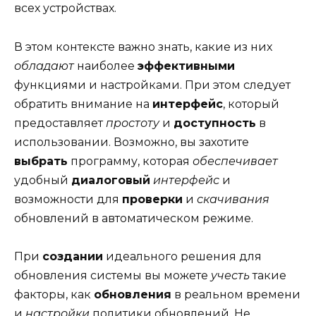
всех устройствах.
В этом контексте важно знать, какие из них
обладают
наиболее
эффективными
функциями и настройками. При этом следует
обратить внимание на
интерфейс
, который
предоставляет
простоту
и
доступность
в
использовании. Возможно, вы захотите
выбрать
программу, которая
обеспечивает
удобный
диалоговый
интерфейс
и
возможности для
проверки
и
скачивания
обновлений в автоматическом режиме.
При
создании
идеального решения для
обновления системы вы можете
учесть
такие
факторы, как
обновления
в реальном времени
и
настройки
политики обновлений. Не