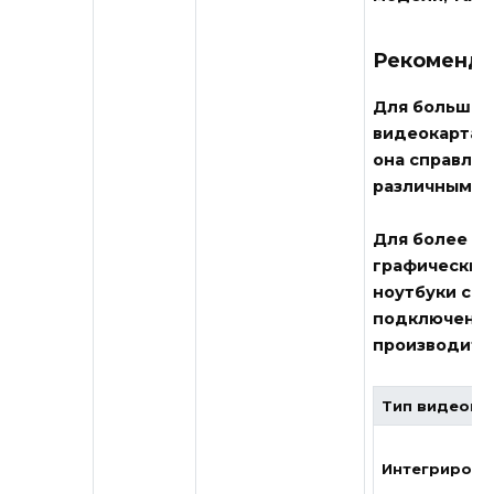
Рекоменда
Для большин
видеокарта с
она справляе
различным вн
Для более ин
графических
ноутбуки с э
подключение
производите
Тип видеока
Интегрирова