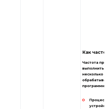
Как частот
Частота проц
выполнить. В
несколько ги
обрабатывать
программное
Процессо
устройств