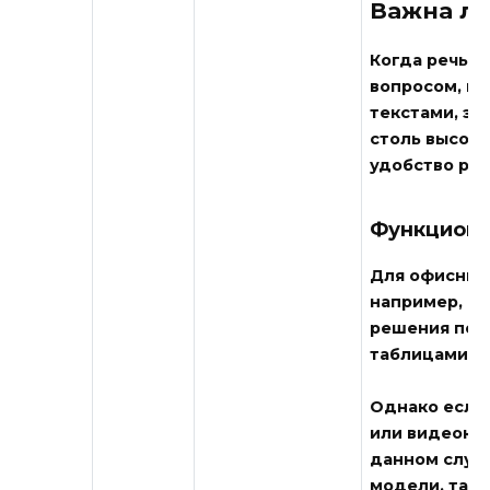
Важна ли
Когда речь з
вопросом, на
текстами, эл
столь высоки
удобство раб
Функциона
Для офисных 
например, Int
решения поз
таблицами бе
Однако если 
или видеоко
данном случа
модели, таки