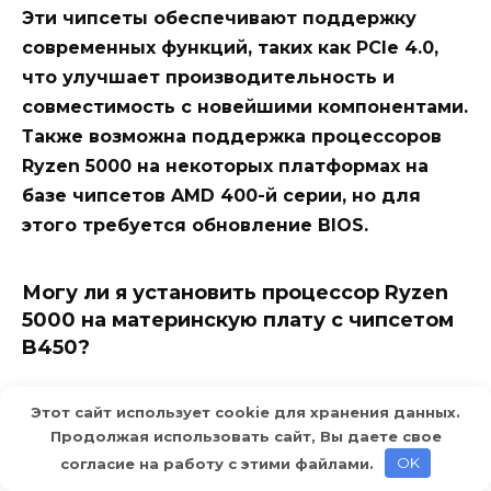
Эти чипсеты обеспечивают поддержку
современных функций, таких как PCIe 4.0,
что улучшает производительность и
совместимость с новейшими компонентами.
Также возможна поддержка процессоров
Ryzen 5000 на некоторых платформах на
базе чипсетов AMD 400-й серии, но для
этого требуется обновление BIOS.
Могу ли я установить процессор Ryzen
5000 на материнскую плату с чипсетом
B450?
Да, вы можете установить процессор Ryzen
Этот сайт использует cookie для хранения данных.
5000 на материнскую плату с чипсетом
Продолжая использовать сайт, Вы даете свое
B450, но это требует обновления BIOS до
согласие на работу с этими файлами.
OK
последней версии, которая добавляет