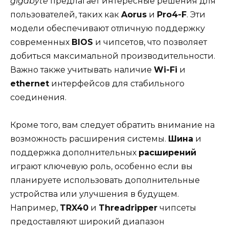
gigabyte
предлагает интересные решения для
пользователей, таких как
Aorus
и
Pro4-F
. Эти
модели обеспечивают отличную поддержку
современных
BIOS
и чипсетов, что позволяет
добиться максимальной производительности.
Важно также учитывать наличие
Wi-Fi
и
ethernet
интерфейсов для стабильного
соединения.
Кроме того, вам следует обратить внимание на
возможность расширения системы.
Шина
и
поддержка дополнительных
расширений
играют ключевую роль, особенно если вы
планируете использовать дополнительные
устройства или улучшения в будущем.
Например,
TRX40
и
Threadripper
чипсеты
предоставляют широкий диапазон