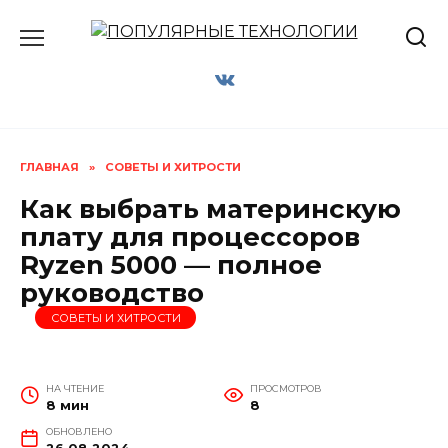
Перейти
к
содержанию
ГЛАВНАЯ
»
СОВЕТЫ И ХИТРОСТИ
Как выбрать материнскую
плату для процессоров
Ryzen 5000 — полное
руководство
СОВЕТЫ И ХИТРОСТИ
НА ЧТЕНИЕ
ПРОСМОТРОВ
8 мин
8
ОБНОВЛЕНО