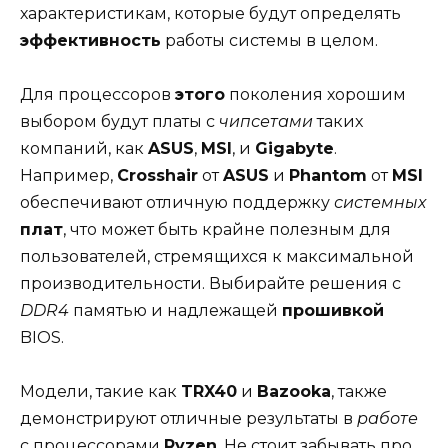
характеристикам, которые будут определять
эффективность
работы системы в целом.
Для процессоров
этого
поколения хорошим
выбором будут платы с
чипсетами
таких
компаний, как
ASUS
,
MSI
, и
Gigabyte
.
Например,
Crosshair
от
ASUS
и
Phantom
от
MSI
обеспечивают отличную поддержку
системных
плат
, что может быть крайне полезным для
пользователей, стремящихся к максимальной
производительности. Выбирайте решения с
DDR4
памятью и надлежащей
прошивкой
BIOS.
Модели, такие как
TRX40
и
Bazooka
, также
демонстрируют отличные результаты в
работе
с процессорами
Ryzen
. Не стоит забывать про