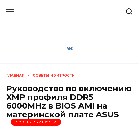
Перейти
к
содержанию
ГЛАВНАЯ
»
СОВЕТЫ И ХИТРОСТИ
Руководство по включению
XMP профиля DDR5
6000MHz в BIOS AMI на
материнской плате ASUS
СОВЕТЫ И ХИТРОСТИ