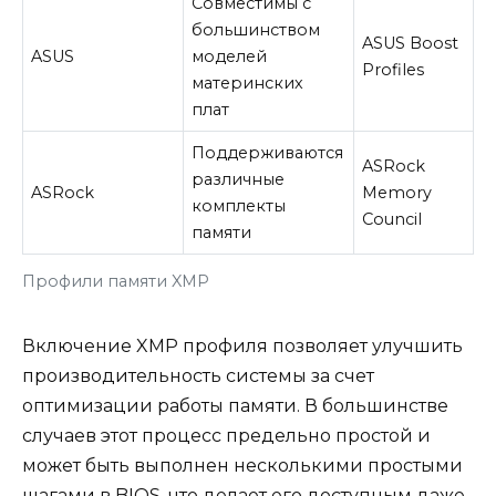
Совместимы с
большинством
ASUS Boost
ASUS
моделей
Profiles
материнских
плат
Поддерживаются
ASRock
различные
ASRock
Memory
комплекты
Council
памяти
Профили памяти XMP
Включение XMP профиля позволяет улучшить
производительность системы за счет
оптимизации работы памяти. В большинстве
случаев этот процесс предельно простой и
может быть выполнен несколькими простыми
шагами в BIOS, что делает его доступным даже