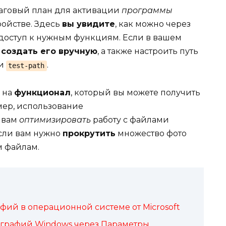
шаговый план для активации
программы
ройстве. Здесь
вы увидите
, как можно через
доступ к нужным функциям. Если в вашем
е
создать его вручную
, а также настроить путь
и
.
test-path
е на
функционал
, который вы можете получить
мер, использование
 вам
оптимизировать
работу с файлами
если вам нужно
прокрутить
множество фото
м файлам.
ий в операционной системе от Microsoft
ографий Windows через Параметры