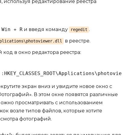
, используя редактирование реестра
в
Win + R
и введя команду
.
regedit
в реестре.
plications\photoviewer.dll
 код в окно редактора реестра:
рутите экран вниз и увидите новое окно с
тографий». В этом окне появятся различные
можно просматривать с использованием
жок возле типов файлов, которые хотите
смотра фотографий.