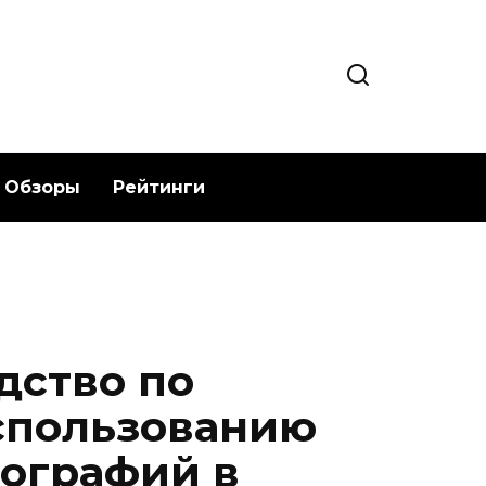
Обзоры
Рейтинги
дство по
спользованию
ографий в