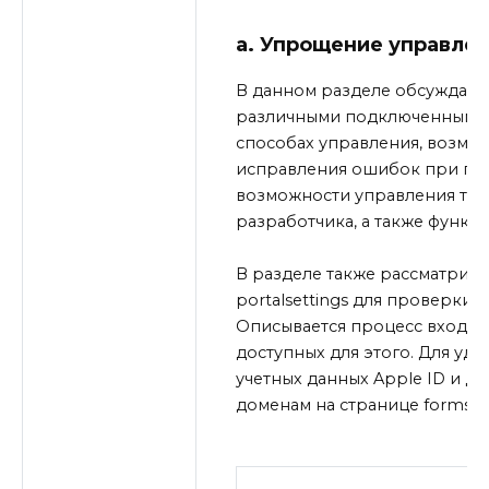
а. Упрощение управле
В данном разделе обсуждает
различными подключенными к
способах управления, возмо
исправления ошибок при по
возможности управления тра
разработчика, а также функц
В разделе также рассматрива
portalsettings для проверки
Описывается процесс входа 
доступных для этого. Для уд
учетных данных Apple ID и д
доменам на странице forms.ap
В