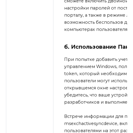
сможете включить двойной в
настройки паролей от постав
порталу, а также в режиме ло
возможность беспользов доп
компьютерах пользователями 
б. Использование Пан
При попытке добавить учетну
управлением Windows, пользов
token, который необходим дл
пользователи могут использо
открывшемся окне настроек.
убедитесь, что ваше устройст
разработчиков и выполняем
Встрече информации для под
msexchactivesyncdevice, вклю
пользователями на этот раз, 