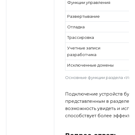
Функции управления
у
Развертывание
П
Отладка
В
Трассировка
П
Учетные записи
И
разработчика
Исключенные домены
Д
Основные функции раздела «Упр
Подключение устройств буде
представленным в разделе ф
возможность увидеть и испра
способствует более эффекти