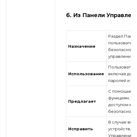
б. Из Панели Управлен
Раздел Пане
пользователя
Назначение
безопасности
управление д
Пользователи
Использование
включая доба
паролей и уп
С помощью эт
функциям, та
Предлагает
доступом к ф
безопасности
В случае воз
Исправить
устройств, п
Управления д