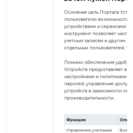
Основная цель Портала Устро
пользователю возможности 
устройствами и сервисами на
инструмент позволяет настро
учетным записям и другим вы
отдельных пользователей, та
Помимо обеспечения удобног
Устройств предоставляет во
настройками и политиками бе
паролей, управление доступо
устройств в зависимости от 
производительности.
Функция
Опис
Управление учетными
Возмо