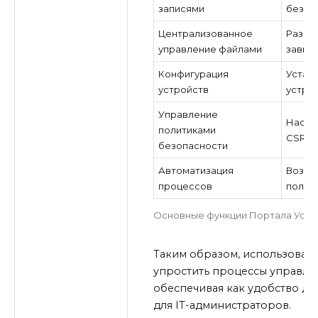
записями
безопа
Централизованное
Разре
управление файлами
зависи
Конфигурация
Устан
устройств
устрой
Управление
Настр
политиками
CSRF-
безопасности
Автоматизация
Возмо
процессов
польз
Основные функции Портала Устр
Таким образом, использовани
упростить процессы управлен
обеспечивая как удобство дл
для IT-администраторов.