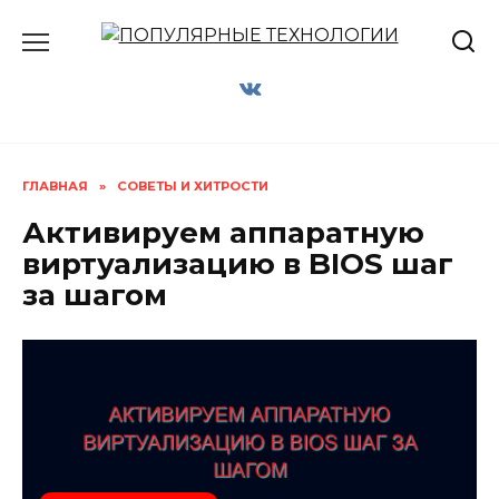
Перейти
к
содержанию
ГЛАВНАЯ
»
СОВЕТЫ И ХИТРОСТИ
Активируем аппаратную
виртуализацию в BIOS шаг
за шагом