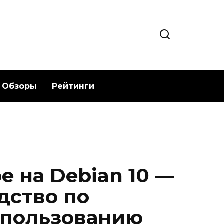
Обзоры
Рейтинги
e на Debian 10 —
дство по
спользованию