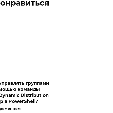
понравиться
управлять группами
омощью команды
Dynamic Distribution
p в PowerShell?
временном