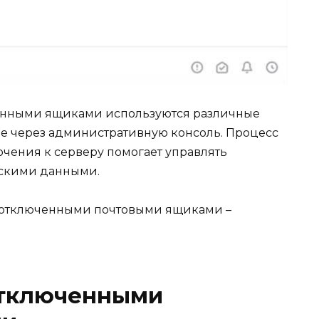
енными ящиками используются различные
е через административную консоль. Процесс
чения к серверу помогает управлять
ьскими данными.
с отключенными почтовыми ящиками –
отключенными