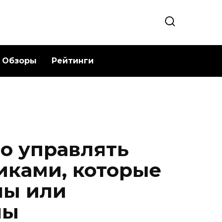
Обзоры
Рейтинги
о управлять
ками, которые
ны или
ны